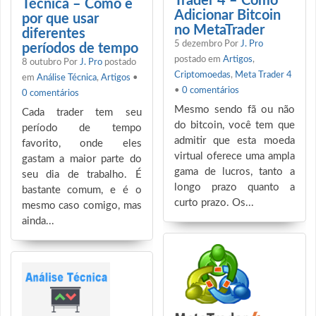
Trader 4 – Como
Técnica – Como e
Adicionar Bitcoin
por que usar
no MetaTrader
diferentes
5 dezembro
Por
J. Pro
períodos de tempo
postado em
Artigos
,
8 outubro
Por
J. Pro
postado
Criptomoedas
,
Meta Trader 4
em
Análise Técnica
,
Artigos
•
•
0 comentários
0 comentários
Mesmo sendo fã ou não
Cada trader tem seu
do bitcoin, você tem que
período de tempo
admitir que esta moeda
favorito, onde eles
virtual oferece uma ampla
gastam a maior parte do
gama de lucros, tanto a
seu dia de trabalho. É
longo prazo quanto a
bastante comum, e é o
curto prazo. Os...
mesmo caso comigo, mas
ainda...