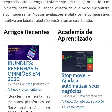
preparado para se engajar
totalmente
em trading ou se for um
iniciante
nesta área, eu tenho certeza de que você encontrará
algo interessante. Nossas
avaliações
e
plataforma comparativa
intuitiva em tabelas, ajudarão você a tomar sua decisão.
Artigos Recentes
Academia de
Aprendizado
IBUNDLES:
RESENHAS &
OPINIÕES EM
Stop móvel –
2020
Ajuda a
12 Maio
Por
Step
postado em
automatizar seus
Artigos
•
0 comentários
negócios
iBundles se junta às
8 abril
Por
J. Pro
postado em
melhores plataformas de
Artigos
,
Corretoras
,
Educação
“fast-investment” de
•
0 comentários