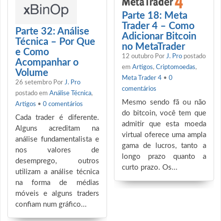
Parte 18: Meta
Trader 4 – Como
Parte 32: Análise
Adicionar Bitcoin
Técnica – Por Que
no MetaTrader
e Como
12 outubro
Por
J. Pro
postado
Acompanhar o
em
Artigos
,
Criptomoedas
,
Volume
Meta Trader 4
•
0
26 setembro
Por
J. Pro
comentários
postado em
Análise Técnica
,
Mesmo sendo fã ou não
Artigos
•
0 comentários
do bitcoin, você tem que
Cada trader é diferente.
admitir que esta moeda
Alguns acreditam na
virtual oferece uma ampla
análise fundamentalista e
gama de lucros, tanto a
nos valores de
longo prazo quanto a
desemprego, outros
curto prazo. Os...
utilizam a análise técnica
na forma de médias
móveis e alguns traders
confiam num gráfico...