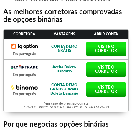
As melhores corretoras comprovadas
de opções binárias
CORRETORA
VANTAGENS
ABRIR CONTA
CONTA DEMO
VISITE O
GRÁTIS
CORRETOR
Em português
Aceita Boleto
VISITE O
Bancario
CORRETOR
Em português
CONTA DEMO
VISITE O
GRÁTIS + Aceita
CORRETOR
Boleto Bancario
Em português
*em caso de previsão correta
AVISO DE RISCO: SEU DINHEIRO PODE ESTAR EM RISCO
Por que negocias opções binárias