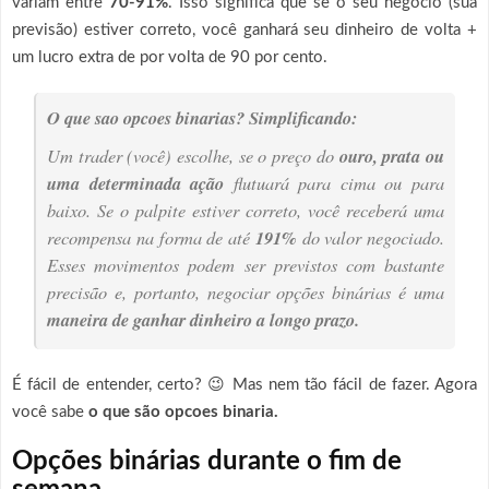
variam entre
70-­91%
. Isso significa que se o seu negócio (sua
previsão) estiver correto, você ganhará seu dinheiro de volta +
um lucro extra de por volta de 90 por cento.
O que sao opcoes binarias? Simplificando:
Um trader (você) escolhe, se o preço do
ouro, prata ou
uma determinada ação
flutuará para cima ou para
baixo. Se o palpite estiver correto, você receberá uma
recompensa na forma de até
191%
do valor negociado.
Esses movimentos podem ser previstos com bastante
precisão e, portanto, negociar opções binárias é uma
maneira de ganhar dinheiro a longo prazo.
É fácil de entender, certo? 😉 Mas nem tão fácil de fazer. Agora
você sabe
o que são opcoes binaria.
Opções binárias durante o fim de