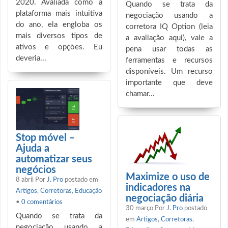
2020. Avaliada como a
Quando se trata da
plataforma mais intuitiva
negociação usando a
do ano, ela engloba os
corretora IQ Option (leia
mais diversos tipos de
a avaliação aqui), vale a
ativos e opções. Eu
pena usar todas as
deveria...
ferramentas e recursos
disponíveis. Um recurso
importante que deve
chamar...
Stop móvel –
Ajuda a
automatizar seus
negócios
Maximize o uso de
8 abril
Por
J. Pro
postado em
indicadores na
Artigos
,
Corretoras
,
Educação
negociação diária
•
0 comentários
30 março
Por
J. Pro
postado
Quando se trata da
em
Artigos
,
Corretoras
,
negociação usando a