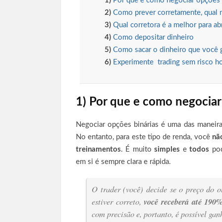
1)
Por que e como negociar opções 
2)
Como prever corretamente, qual n
3)
Qual corretora é a melhor para ab
4)
Como depositar dinheiro
5)
Como sacar o dinheiro que você
6)
Experimente trading sem risco h
1) Por que e como negociar
Negociar opções binárias é uma das maneir
No entanto, para este tipo de renda, você
nã
treinamentos
. É muito
simples
e
todos
pod
em si é sempre clara e rápida.
O trader (você) decide se o preço do 
estiver correto,
você receberá até 190%
com precisão e, portanto, é possível ga