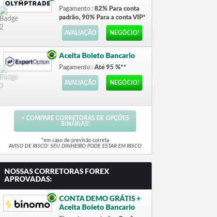
Pagamento :
82% Para conta
padrão, 90% Para a conta VIP*
AVALIAÇÃO
NEGÓCIO!
Aceita Boleto Bancario
Pagamento :
Até 95 %**
AVALIAÇÃO
NEGÓCIO!
> COMPARE CORRETORAS DE OPÇÕES
BINÁRIAS!
*em caso de previsão correta
AVISO DE RISCO: SEU DINHEIRO PODE ESTAR EM RISCO
NOSSAS CORRETORAS FOREX
APROVADAS:
CONTA DEMO GRÁTIS +
Aceita Boleto Bancario