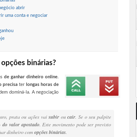
binárias
egócio abrir
rir uma conta e negociar
 ganhou
oje
 opções binárias?
as
de ganhar dinheiro online
.
o precisa
ter
longas horas de
em dominá-la. A negociação
ouro, prata ou ações vai
subir
ou
cair
. Se o seu palpite
 do valor apostado
. Este movimento pode ser previsto
nhar dinheiro com
opções binárias
.