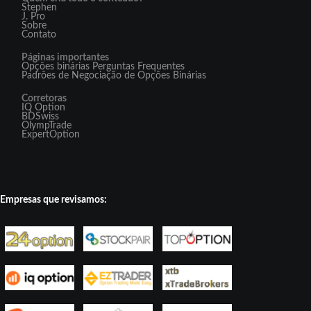
Stephen
J. Pro
Sobre
Contato
Páginas importantes
Opções binárias Perguntas Frequentes
Padrões de Negociação de Opções Binárias
Corretoras
IQ Option
BDSwiss
OlympTrade
ExpertOption
Empresas que revisamos: