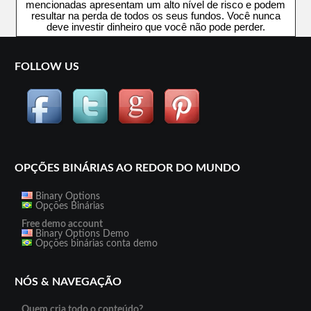
mencionadas apresentam um alto nível de risco e podem
resultar na perda de todos os seus fundos. Você nunca
deve investir dinheiro que você não pode perder.
FOLLOW US
OPÇÕES BINÁRIAS AO REDOR DO MUNDO
Binary Options
Opções Binárias
Free demo account
Binary Options Demo
Opções binárias conta demo
NÓS & NAVEGAÇÃO
Quem cria todo o conteúdo?