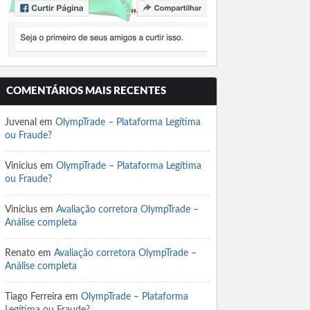
COMENTÁRIOS MAIS RECENTES
Juvenal
em
OlympTrade – Plataforma Legítima
ou Fraude?
Vinicius
em
OlympTrade – Plataforma Legítima
ou Fraude?
Vinícius
em
Avaliação corretora OlympTrade –
Análise completa
Renato
em
Avaliação corretora OlympTrade –
Análise completa
Tiago Ferreira
em
OlympTrade – Plataforma