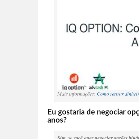
Mais informações:
Como retirar dinhei
Eu gostaria de negociar opç
anos?
Sim, se você quer negociar opções binár