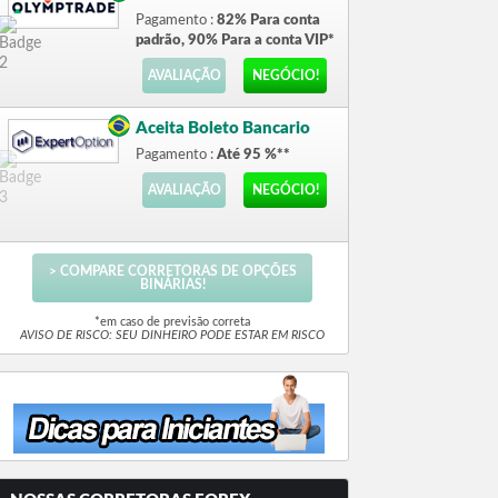
Pagamento :
82% Para conta
padrão, 90% Para a conta VIP*
AVALIAÇÃO
NEGÓCIO!
Aceita Boleto Bancario
Pagamento :
Até 95 %**
AVALIAÇÃO
NEGÓCIO!
> COMPARE CORRETORAS DE OPÇÕES
BINÁRIAS!
*em caso de previsão correta
AVISO DE RISCO: SEU DINHEIRO PODE ESTAR EM RISCO