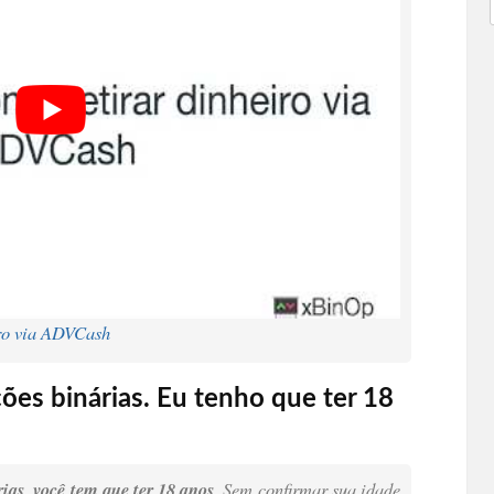
ro via ADVCash
ões binárias. Eu tenho que ter 18
ias, você tem que ter 18 anos
. Sem confirmar sua idade