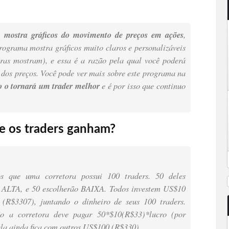
 mostra gráficos do movimento de preços em ações
,
programa mostra gráficos muito claros e personalizáveis
ras mostram), e essa é a razão pela qual você poderá
 dos preços. Você pode ver mais sobre este programa na
so o tornará um trader melhor
e é por isso que continuo
e os traders ganham?
 que uma corretora possui 100 traders. 50 deles
 ALTA, e 50 escolherão BAIXA. Todos investem US$10
(R$3307), juntando o dinheiro de seus 100 traders.
ão a corretora deve pagar 50*$10(R$33)*lucro (por
la ainda fica com outros US$100 (R$330).