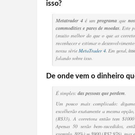
isso?
Metatrader 4
é um
programa
que
nos
commodities e pares de moedas
. Este 
(muito melhor do que o que as correto
reconhecer e estimar o desenvolvimento
nossa série
MetaTrader 4
. Em geral,
is
falando sobre isso.
De onde vem o dinheiro qu
É simples:
das pessoas que perdem
.
Um pouco mais complicado: digamos
escolherão exatamente a mesma opção,
(R$33). A corretora então tem $1000 
Apenas 50 serão bem-sucedidos, ent
exemplo, 80%) = $900 (R$2.976), mas e