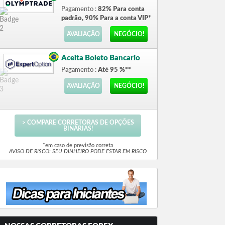
Pagamento :
82% Para conta
padrão, 90% Para a conta VIP*
AVALIAÇÃO
NEGÓCIO!
Aceita Boleto Bancario
Pagamento :
Até 95 %**
AVALIAÇÃO
NEGÓCIO!
> COMPARE CORRETORAS DE OPÇÕES
BINÁRIAS!
*em caso de previsão correta
AVISO DE RISCO: SEU DINHEIRO PODE ESTAR EM RISCO