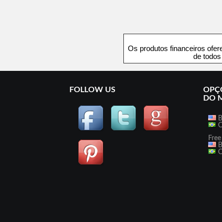
Os produtos financeiros ofe
de todos
FOLLOW US
OPÇÕ
DO 
B
O
Free
B
O