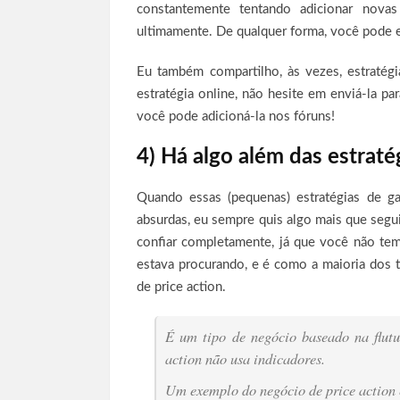
constantemente tentando adicionar novas
ultimamente. De qualquer forma, você pode 
Eu também compartilho, às vezes, estratég
estratégia online, não hesite em enviá-la p
você pode adicioná-la nos fóruns!
4) Há algo além das estraté
Quando essas (pequenas) estratégias de ga
absurdas, eu sempre quis algo mais que seg
confiar completamente, já que você não te
estava procurando, e é como a maioria dos 
de price action.
É um tipo de negócio baseado na flut
action não usa indicadores.
Um exemplo do negócio de price action 