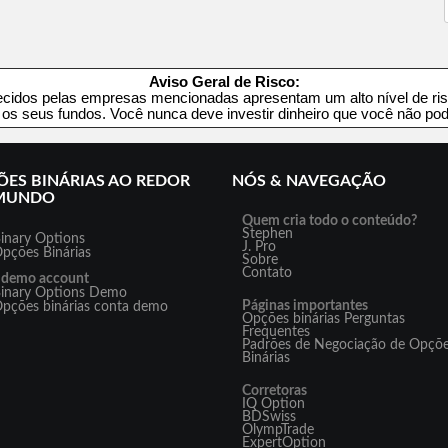
Aviso Geral de Risco:
recidos pelas empresas mencionadas apresentam um alto nível de ris
 os seus fundos. Você nunca deve investir dinheiro que você não pod
ES BINÁRIAS AO REDOR
NÓS & NAVEGAÇÃO
MUNDO
Quem cria todo o conteúdo?
Stephen
inary Options
J. Pro
pções Binárias
Sobre
Contato
 demo account
inary Options Demo
Páginas importantes
pções binárias conta demo
Opções binárias Perguntas
Frequentes
Padrões de Negociação de Opçõ
Binárias
Corretoras
IQ Option
BDSwiss
OlympTrade
ExpertOption