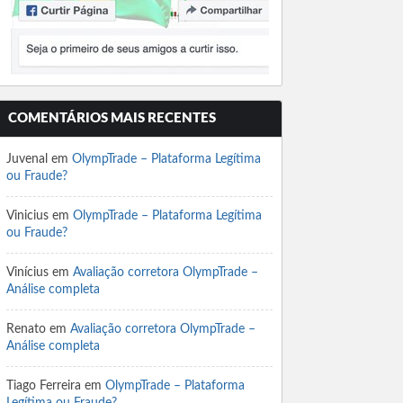
COMENTÁRIOS MAIS RECENTES
Juvenal
em
OlympTrade – Plataforma Legítima
ou Fraude?
Vinicius
em
OlympTrade – Plataforma Legítima
ou Fraude?
Vinícius
em
Avaliação corretora OlympTrade –
Análise completa
Renato
em
Avaliação corretora OlympTrade –
Análise completa
Tiago Ferreira
em
OlympTrade – Plataforma