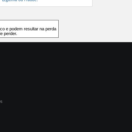
Legítima ou Fraude?
co e podem resultar na perda
e perder.
es