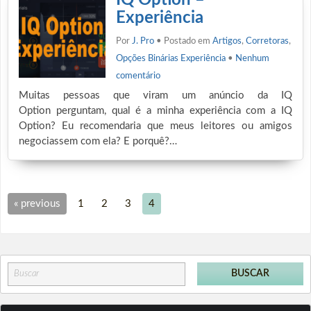
IQ Option –
Experiência
Por
J. Pro
• Postado em
Artigos
,
Corretoras
,
Opções Binárias Experiência
•
Nenhum
comentário
Muitas pessoas que viram um anúncio da IQ
Option perguntam, qual é a minha experiência com a IQ
Option? Eu recomendaria que meus leitores ou amigos
negociassem com ela? E porquê?…
« previous
1
2
3
4