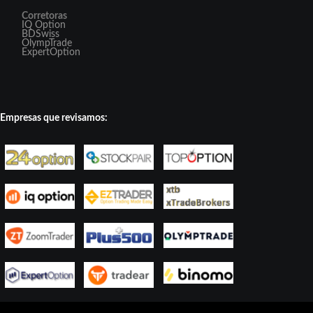
Corretoras
IQ Option
BDSwiss
OlympTrade
ExpertOption
Empresas que revisamos: