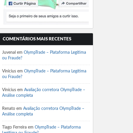
COMENTÁRIOS MAIS RECENTES
Juvenal
em
OlympTrade – Plataforma Legítima
ou Fraude?
Vinicius
em
OlympTrade – Plataforma Legítima
ou Fraude?
Vinícius
em
Avaliação corretora OlympTrade –
Análise completa
Renato
em
Avaliação corretora OlympTrade –
Análise completa
Tiago Ferreira
em
OlympTrade – Plataforma