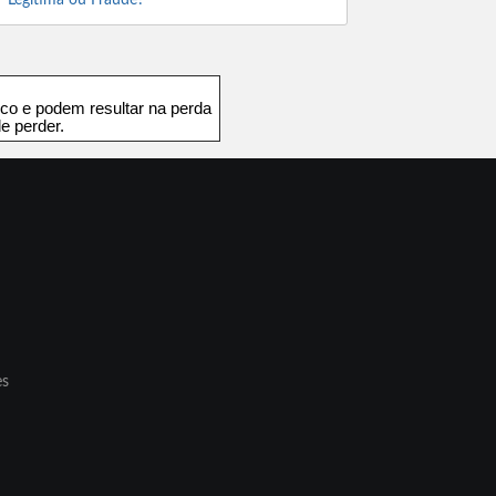
Legítima ou Fraude?
co e podem resultar na perda
e perder.
es