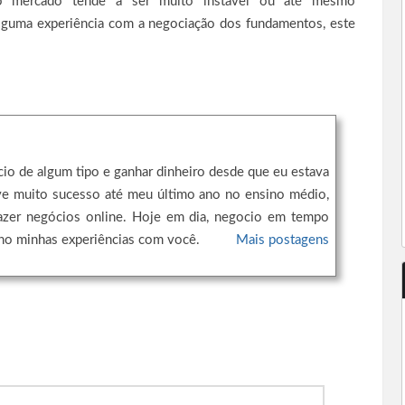
o mercado tende a ser muito instável ou até mesmo
 alguma experiência com a negociação dos fundamentos, este
cio de algum tipo e ganhar dinheiro desde que eu estava
ve muito sucesso até meu último ano no ensino médio,
azer negócios online. Hoje em dia, negocio em tempo
lho minhas experiências com você.
Mais postagens