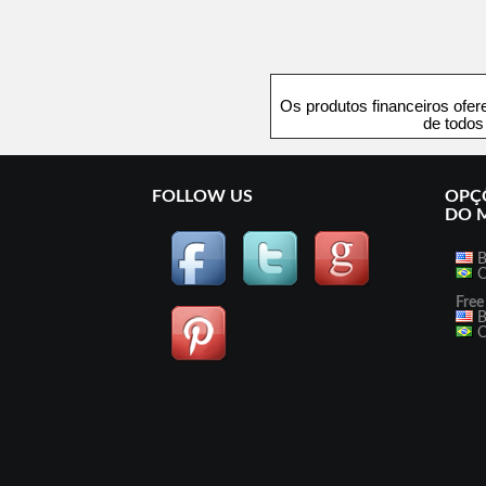
Os produtos financeiros ofe
de todos
FOLLOW US
OPÇÕ
DO 
B
O
Free
B
O