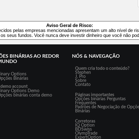
Aviso Geral de Risco:
recidos pelas empresas mencionadas apresentam um alto nível de ris
 os seus fundos. Você nunca deve investir dinheiro que você não pod
ES BINÁRIAS AO REDOR
NÓS & NAVEGAÇÃO
MUNDO
Quem cria todo o conteúdo?
Stephen
inary Options
J. Pro
pções Binárias
Sobre
Contato
 demo account
inary Options Demo
Páginas importantes
pções binárias conta demo
Opções binárias Perguntas
Frequentes
Padrões de Negociação de Opçõ
Binárias
Corretoras
IQ Option
BDSwiss
OlympTrade
ExpertOption