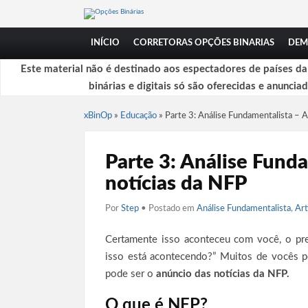
INÍCIO
CORRETORAS OPÇÕES BINARIAS
DEM
Este material não é destinado aos espectadores de países d
binárias e digitais só são oferecidas e anuncia
xBinOp
»
Educação
»
Parte 3: Análise Fundamentalista – A
Parte 3: Análise Fund
notícias da NFP
Por
Step
• Postado em
Análise Fundamentalista
,
Art
Certamente isso aconteceu com você, o pr
isso está acontecendo?” Muitos de vocês p
pode ser o
anúncio das notícias da NFP.
O que é NFP?