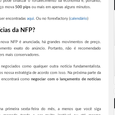
 pode sinalizar o fortalecimento da economia e, portanto,
reço mova
500 pips
ou mais em apenas alguns minutos.
ser encontradas
aqui
. Ou no forexfactory (
calendário
)
cias da NFP?
a nova NFP é anunciada, há grandes movimentos de preço.
ento exato do anúncio. Portanto, não é recomendado
ders mais conservadores.
negociados como qualquer outra notícia fundamentalista.
s nossa estratégia de acordo com isso. Na próxima parte da
cê encontrará como
negociar com o lançamento de notícias
na primeira sexta-feira do mês, a menos que você siga