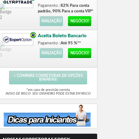
Pagamento :
82% Para conta
padrão, 90% Para a conta VIP*
AVALIAÇÃO
NEGÓCIO!
Aceita Boleto Bancario
Pagamento :
Até 95 %**
AVALIAÇÃO
NEGÓCIO!
> COMPARE CORRETORAS DE OPÇÕES
BINÁRIAS!
*em caso de previsão correta
AVISO DE RISCO: SEU DINHEIRO PODE ESTAR EM RISCO