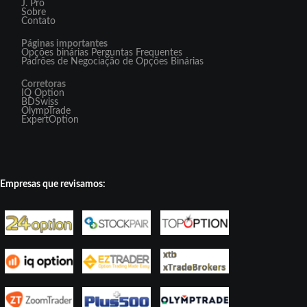
J. Pro
Sobre
Contato
Páginas importantes
Opções binárias Perguntas Frequentes
Padrões de Negociação de Opções Binárias
Corretoras
IQ Option
BDSwiss
OlympTrade
ExpertOption
Empresas que revisamos: