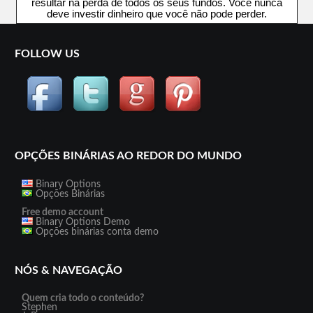
resultar na perda de todos os seus fundos. Você nunca
deve investir dinheiro que você não pode perder.
FOLLOW US
OPÇÕES BINÁRIAS AO REDOR DO MUNDO
Binary Options
Opções Binárias
Free demo account
Binary Options Demo
Opções binárias conta demo
NÓS & NAVEGAÇÃO
Quem cria todo o conteúdo?
Stephen