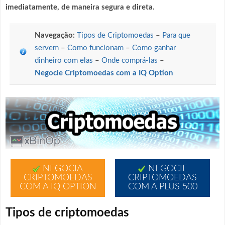
imediatamente, de maneira segura e direta.
Navegação:
Tipos de Criptomoedas
–
Para que
servem
–
Como funcionam
–
Como ganhar
dinheiro com elas
–
Onde comprá-las
–
Negocie Criptomoedas com a IQ Option
NEGOCIA
NEGOCIE
CRIPTOMOEDAS
CRIPTOMOEDAS
COM A IQ OPTION
COM A PLUS 500
Tipos de criptomoedas