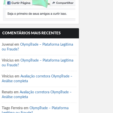
COMENTÁRIOS MAIS RECENTES
Juvenal
em
OlympTrade – Plataforma Legítima
ou Fraude?
Vinicius
em
OlympTrade – Plataforma Legítima
ou Fraude?
Vinícius
em
Avaliação corretora OlympTrade –
Análise completa
Renato
em
Avaliação corretora OlympTrade –
Análise completa
Tiago Ferreira
em
OlympTrade – Plataforma