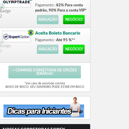
Pagamento :
82% Para conta
padrão, 90% Para a conta VIP*
AVALIAÇÃO
NEGÓCIO!
Aceita Boleto Bancario
Pagamento :
Até 95 %**
AVALIAÇÃO
NEGÓCIO!
> COMPARE CORRETORAS DE OPÇÕES
BINÁRIAS!
*em caso de previsão correta
AVISO DE RISCO: SEU DINHEIRO PODE ESTAR EM RISCO