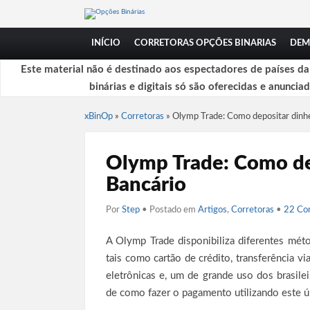
INÍCIO
CORRETORAS OPÇÕES BINARIAS
DEM
Este material não é destinado aos espectadores de países d
binárias e digitais só são oferecidas e anuncia
xBinOp
»
Corretoras
»
Olymp Trade: Como depositar dinhe
Olymp Trade: Como dep
Bancário
Por
Step
• Postado em
Artigos
,
Corretoras
•
22 Co
A Olymp Trade disponibiliza diferentes méto
tais como cartão de crédito, transferência via
eletrônicas e, um de grande uso dos brasilei
de como fazer o pagamento utilizando este 