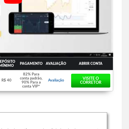
EPÓSITO
PAGAMENTO
AVALIAÇÃO
ABRIR CONTA
MÍNIMO
82% Para
conta padrão,
VISITE O
R$ 40
Avaliação
90% Para a
CORRETOR
conta VIP*