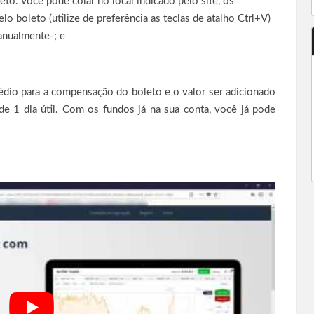
to. Você pode colar no local indicado pelo site, os
o boleto (utilize de preferência as teclas de atalho Ctrl+V)
anualmente-; e
io para a compensação do boleto e o valor ser adicionado
e 1 dia útil. Com os fundos já na sua conta, você já pode