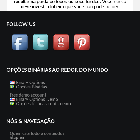
resultar na perda de todos os seus fundos. Você nunca
deve investir dinheiro que você não pode perder.
FOLLOW US
OPÇÕES BINÁRIAS AO REDOR DO MUNDO
Binary Options
Opções Binárias
Free demo account
Binary Options Demo
Opções binárias conta demo
NÓS & NAVEGAÇÃO
Quem cria todo o conteúdo?
Stephen