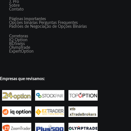
J. Pro
Sobre
Contato
Páginas importantes
Opções binárias Perguntas Frequentes
Padrões de Negociação de Opções Binárias
Corretoras
IQ Option
BDSwiss
OlympTrade
ExpertOption
Empresas que revisamos: