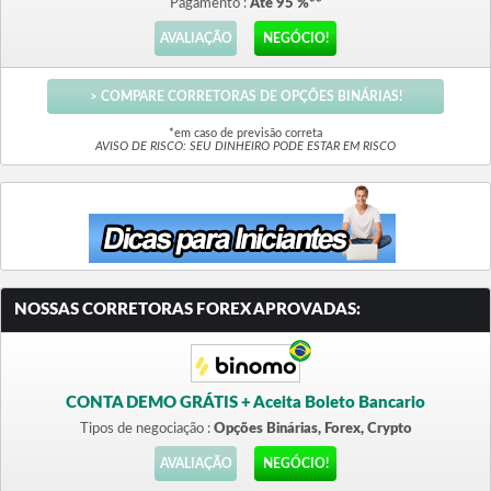
Pagamento :
Até 95 %**
AVALIAÇÃO
NEGÓCIO!
> COMPARE CORRETORAS DE OPÇÕES BINÁRIAS!
*em caso de previsão correta
AVISO DE RISCO: SEU DINHEIRO PODE ESTAR EM RISCO
NOSSAS CORRETORAS FOREX APROVADAS:
CONTA DEMO GRÁTIS + Aceita Boleto Bancario
Tipos de negociação :
Opções Binárias, Forex, Crypto
AVALIAÇÃO
NEGÓCIO!