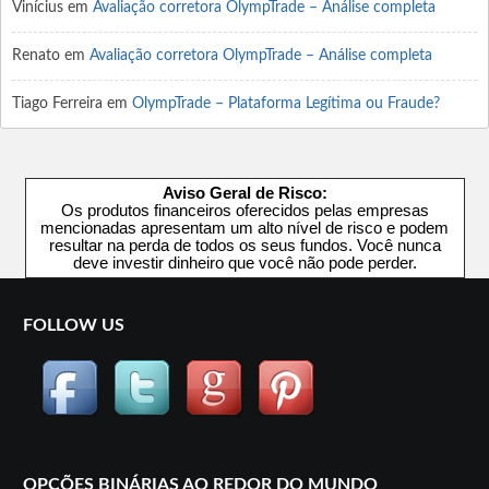
Vinícius
em
Avaliação corretora OlympTrade – Análise completa
Renato
em
Avaliação corretora OlympTrade – Análise completa
Tiago Ferreira
em
OlympTrade – Plataforma Legítima ou Fraude?
Aviso Geral de Risco:
Os produtos financeiros oferecidos pelas empresas
mencionadas apresentam um alto nível de risco e podem
resultar na perda de todos os seus fundos. Você nunca
deve investir dinheiro que você não pode perder.
FOLLOW US
OPÇÕES BINÁRIAS AO REDOR DO MUNDO