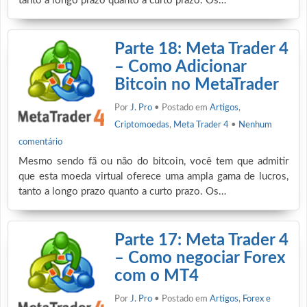
tanto a longo prazo quanto a curto prazo. Os…
Parte 18: Meta Trader 4
– Como Adicionar
Bitcoin no MetaTrader
Por
J. Pro
• Postado em
Artigos
,
Criptomoedas
,
Meta Trader 4
•
Nenhum
comentário
Mesmo sendo fã ou não do bitcoin, você tem que admitir
que esta moeda virtual oferece uma ampla gama de lucros,
tanto a longo prazo quanto a curto prazo. Os…
Parte 17: Meta Trader 4
– Como negociar Forex
com o MT4
Por
J. Pro
• Postado em
Artigos
,
Forex e