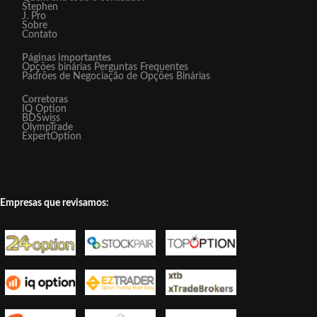
Stephen
J. Pro
Sobre
Contato
Páginas importantes
Opções binárias Perguntas Frequentes
Padrões de Negociação de Opções Binárias
Corretoras
IQ Option
BDSwiss
OlympTrade
ExpertOption
Empresas que revisamos: