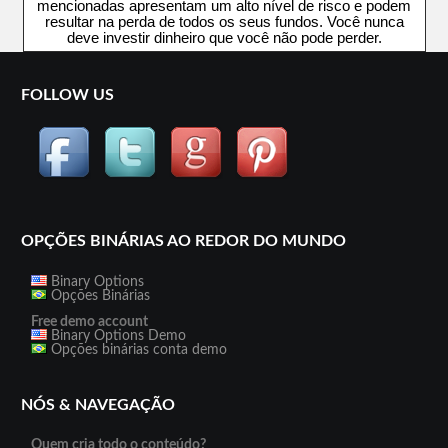
mencionadas apresentam um alto nível de risco e podem
resultar na perda de todos os seus fundos. Você nunca
deve investir dinheiro que você não pode perder.
FOLLOW US
OPÇÕES BINÁRIAS AO REDOR DO MUNDO
Binary Options
Opções Binárias
Free demo account
Binary Options Demo
Opções binárias conta demo
NÓS & NAVEGAÇÃO
Quem cria todo o conteúdo?