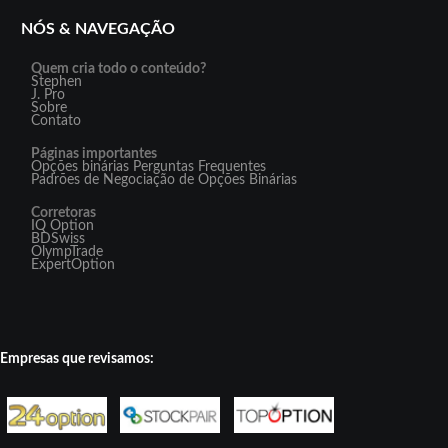
NÓS & NAVEGAÇÃO
Quem cria todo o conteúdo?
Stephen
J. Pro
Sobre
Contato
Páginas importantes
Opções binárias Perguntas Frequentes
Padrões de Negociação de Opções Binárias
Corretoras
IQ Option
BDSwiss
OlympTrade
ExpertOption
Empresas que revisamos: