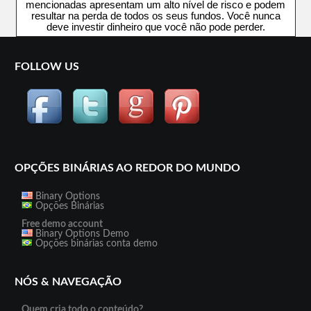
mencionadas apresentam um alto nível de risco e podem
resultar na perda de todos os seus fundos. Você nunca
deve investir dinheiro que você não pode perder.
FOLLOW US
OPÇÕES BINÁRIAS AO REDOR DO MUNDO
Binary Options
Opções Binárias
Free demo account
Binary Options Demo
Opções binárias conta demo
NÓS & NAVEGAÇÃO
Quem cria todo o conteúdo?