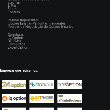
Stephen
J. Pro
Sobre
Contato
Páginas importantes
Opções binárias Perguntas Frequentes
Padrões de Negociação de Opções Binárias
Corretoras
IQ Option
BDSwiss
OlympTrade
ExpertOption
Empresas que revisamos: