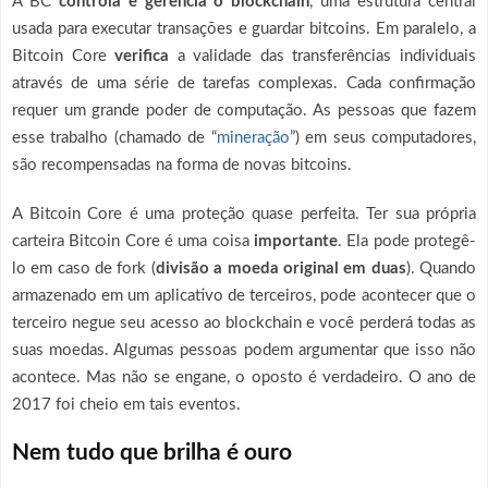
A BC
controla e gerencia o blockchain
, uma estrutura central
usada para executar transações e guardar bitcoins. Em paralelo, a
Bitcoin Core
verifica
a validade das transferências individuais
através de uma série de tarefas complexas. Cada confirmação
requer um grande poder de computação. As pessoas que fazem
esse trabalho (chamado de “
mineração
”) em seus computadores,
são recompensadas na forma de novas bitcoins.
A Bitcoin Core é uma proteção quase perfeita. Ter sua própria
carteira Bitcoin Core é uma coisa
importante
. Ela pode protegê-
lo em caso de fork (
divisão a moeda original em duas
). Quando
armazenado em um aplicativo de terceiros, pode acontecer que o
terceiro negue seu acesso ao blockchain e você perderá todas as
suas moedas. Algumas pessoas podem argumentar que isso não
acontece. Mas não se engane, o oposto é verdadeiro. O ano de
2017 foi cheio em tais eventos.
Nem tudo que brilha é ouro